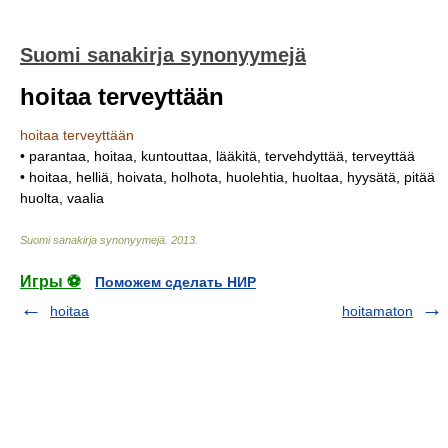
Suomi sanakirja synonyymejä
hoitaa terveyttään
hoitaa terveyttään
• parantaa, hoitaa, kuntouttaa, lääkitä, tervehdyttää, terveyttää
• hoitaa, helliä, hoivata, holhota, huolehtia, huoltaa, hyysätä, pitää
huolta, vaalia
Suomi sanakirja synonyymejä
.
2013
.
Игры ⚽
Поможем сделать НИР
hoitaa
hoitamaton