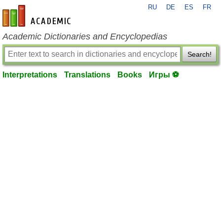
RU
DE
ES
FR
en-academic.com
Academic Dictionaries and Encyclopedias
Search!
Interpretations
Translations
Books
Игры ⚽